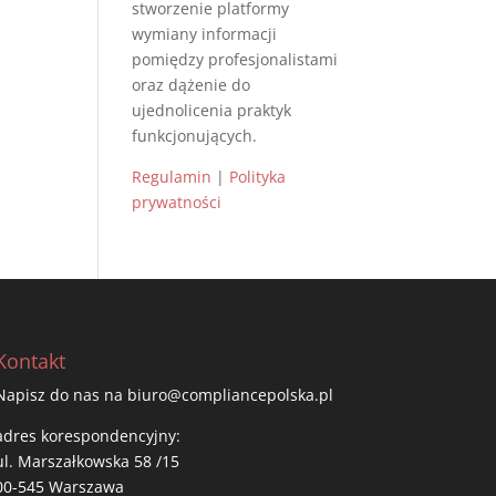
stworzenie platformy
wymiany informacji
pomiędzy profesjonalistami
oraz dążenie do
ujednolicenia praktyk
funkcjonujących.
Regulamin
|
Polityka
prywatności
Kontakt
Napisz do nas na biuro@compliancepolska.pl
adres korespondencyjny:
ul. Marszałkowska 58 /15
00-545 Warszawa